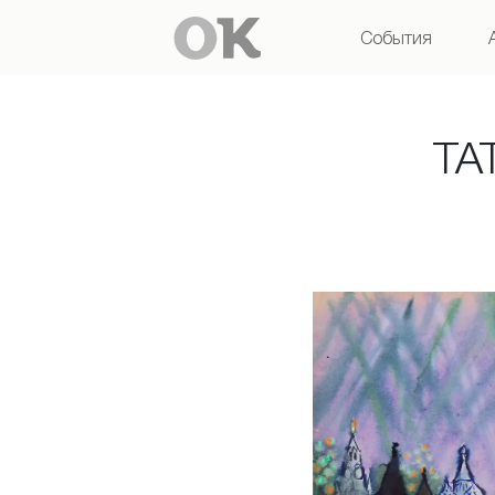
События
ТА