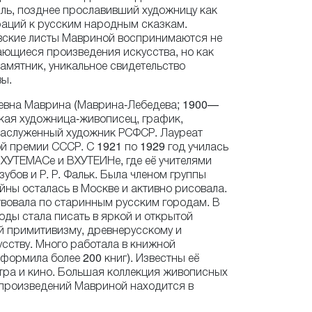
ль, позднее прославивший художницу как
раций к русским народным сказкам.
вские листы Мавриной воспринимаются не
ающиеся произведения искусства, но как
амятник, уникальное свидетельство
ы.
еевна Маврина (Маврина-Лебедева; 1900—
кая художница-живописец, график,
Заслуженный художник РСФСР. Лауреат
й премии СССР. С 1921 по 1929 год училась
ХУТЕМАСе и ВХУТЕИНе, где её учителями
зубов и Р. Р. Фальк. Была членом группы
ойны осталась в Москве и активно рисовала.
вовала по старинным русским городам. В
оды стала писать в яркой и открытой
й примитивизму, древнерусскому и
сству. Много работала в книжной
формила более 200 книг). Известны её
тра и кино. Большая коллекция живописных
 произведений Мавриной находится в