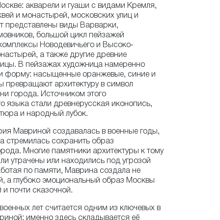
скве: акварели и гуаши с видами Кремля,
вей и монастырей, московских улиц и
ут представлены виды Варварки,
мовников, большой цикл пейзажей
комплексы Новодевичьего и Высоко-
настырей, а также другие древние
лицы. В пейзажах художница намеренно
 и форму: насыщенные оранжевые, синие и
ы превращают архитектуру в символ
ни города. Источником этого
о языка стали древнерусская иконопись,
тюра и народный лубок.
ия Мавриной создавалась в военные годы,
а стремилась сохранить образ
рода. Многие памятники архитектуры к тому
ли утрачены или находились под угрозой
ботая по памяти, Маврина создала не
, а глубоко эмоциональный образ Москвы
 и почти сказочной.
военных лет считается одним из ключевых в
риной: именно здесь складывается её