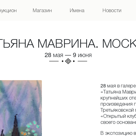
Аукцион
Магазин
Имена
Новости
ТЬЯНА МАВРИНА. МОС
28 мая
—
9 июня
28 мая в галер
«Татьяна Мавр
крупнейших оте
произведения 
Третьяковской г
«Открытый клуб
своего основан
В экспозицию в