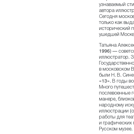
узнаваемый сти
автора иллюст
Сегодня моско
только как выд
исторический п
ушедшей Москв
Татьяна Алекс
1996) — советс
иллюстратор. 
Государственно
в московском В
были Н. В. Сине
«13». В годы в
Много путешест
послевоенные г
манере, близко
народному иску
иллюстрации (о
работы для теа
и графических
Русском музее.