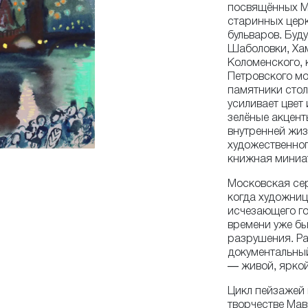
посвящённых Мо
старинных церк
бульваров. Буд
Шаболовки, Ха
Коломенского, 
Петровского мо
памятники сто
усиливает цвет
зелёные акцент
внутренней жиз
художественног
книжная миниа
Московская сер
когда художниц
исчезающего го
времени уже бы
разрушения. Ра
документальный
— живой, яркой
Цикл пейзажей 
творчестве Мав