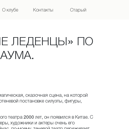
О клубе
Контакты
Старый
сайт
ЫЕ ЛЕДЕНЦЫ» ПО
АУМА.
магическая, сказочная сцена, на которой
отеневой постановке силуэты, фигуры,
го театра 2000 лет, он появился в Китае. С
еры, художники и актеры очень его
йчас, по-моему, теневой театр переживает