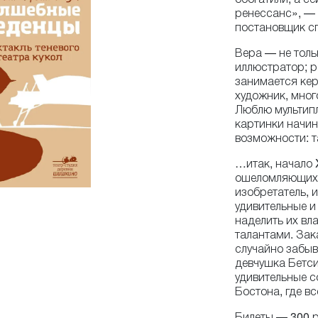
ренессанс», — 
постановщик сп
Вера — не толь
иллюстратор; р
занимается кер
художник, мног
Люблю мультипл
картинки начин
возможности: т
…итак, начало 
ошеломляющих о
изобретатель, и
удивительные и
наделить их в
талантами. Зак
случайно забыв
девчушка Бетси
удивительные 
Бостона, где в
Билеты — 300 