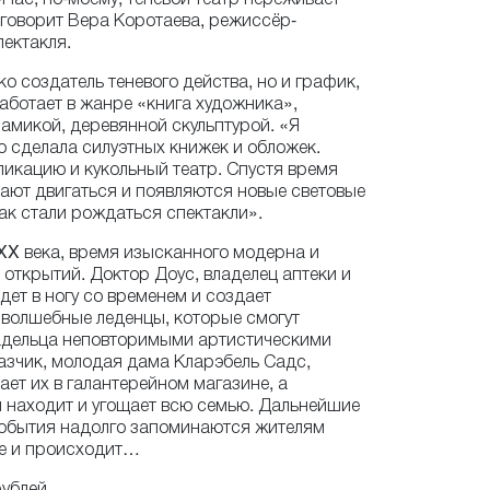
говорит Вера Коротаева, режиссёр-
ектакля.
ко создатель теневого действа, но и график,
аботает в жанре «книга художника»,
амикой, деревянной скульптурой. «Я
о сделала силуэтных книжек и обложек.
икацию и кукольный театр. Спустя время
ают двигаться и появляются новые световые
ак стали рождаться спектакли».
XX века, время изысканного модерна и
ткрытий. Доктор Доус, владелец аптеки и
дет в ногу со временем и создает
 волшебные леденцы, которые смогут
ладельца неповторимыми артистическими
азчик, молодая дама Кларэбель Садс,
ает их в галантерейном магазине, а
 находит и угощает всю семью. Дальнейшие
события надолго запоминаются жителям
се и происходит…
рублей