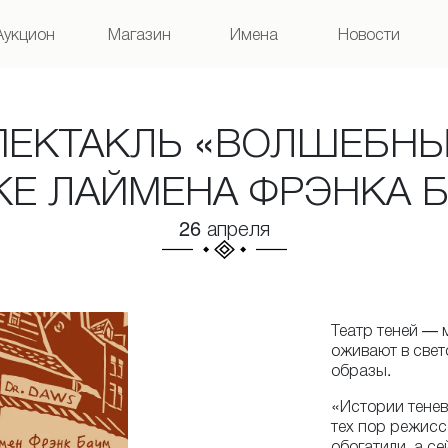
Аукцион
Магазин
Имена
Новости
СПЕКТАКЛЬ «ВОЛШЕБН
КЕ ЛАЙМЕНА ФРЭНКА Б
26 апреля
Театр теней — 
оживают в свет
образы.
«Истории тенево
тех пор режисс
обогатили, а се