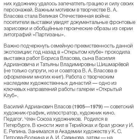
них художнику удалось запечатлеть грацию и силу своих
персонажей. Важным мотивом в творчестве В. А.
Власова стала Великая Отечественная война:
посетители выставки увидят документальные фронтовые
зарисовки и обобщённые героические образы из серии
литографий «Партизаны».
Важно подчеркнуть семейную преемственность данной
экспозиции: год назад в «Открытом клубе» проходила
выставка работ Бориса Власова, сына Василия
Адриановича и Татьяны Владимировны Шишмарёвой
(не только супруги, но и соавтора В. А. Власова в
оформлении многих книг). Работа с творческим
наследием художественных династий — одно из
ключевых направлений работы галереи «Открытый
Клуб».
Василий Адрианович Власов (1905—1979) — советский
художник-график, иллюстратор, художник кино.
Педагог. Член Союза художников. Родился в
Петербурге. В юности жил в Терийоках и брал уроки у И.
Е. Репина. Занимался в Академии художеств у К. С.
Петрова-Водкина и А. И. Савинова, затем — на